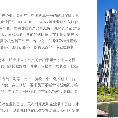
技企业。公司立足中国改革开放的窗口深圳，毗
日立(HITACHI）、SONY等企业建立良好合
内外客户提供优质的产品和服务。经销的产品领域
技术人员和精通业务的销售队伍，在图象采集技术
品。摄像机包括工业级，专业级，广播级及特殊用途
设备部、医疗设备部、仪表仪器部、专业摄像机
木，始于寸末；百尺高台始于累土；千里之行，
。我们认真做好每一件事。珍惜每一次机会；把握
给员工均等、公平、宽松、个性化的创业平台；
、求实。突出创新，要求员工不断学习新知识，接
异的世界发展。对外我们注重团队精神，真诚。尊
对企业的责任。只有对家庭和企业尽了责任，才
作伙伴，以真诚科学的合作实现共赢；我们将站在